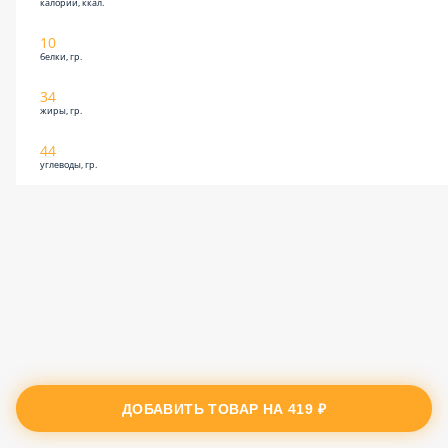
калории, ккал.
10
белки, гр.
34
жиры, гр.
44
углеводы, гр.
ДОБАВИТЬ ТОВАР НА
419 ₽