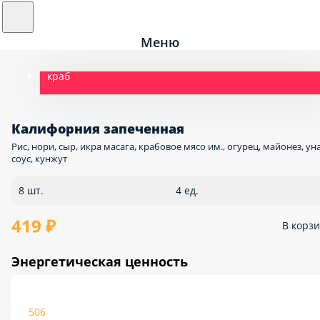
Меню
краб
Калифорния запеченная
Рис, нори, сыр, икра масага, крабовое мясо им., огурец, майонез, ун
соус, кунжут
8 шт.
4 ед.
419 ₽
В корз
Энергетическая ценность
506