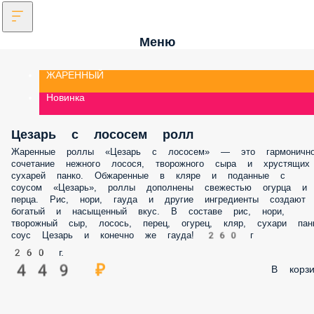
Меню
ЖАРЕННЫЙ
Новинка
Цезарь с лососем ролл
Жаренные роллы «Цезарь с лососем» — это гармоничн
сочетание нежного лосося, творожного сыра и хрустящих
сухарей панко. Обжаренные в кляре и поданные с
соусом «Цезарь», роллы дополнены свежестью огурца и
перца. Рис, нори, гауда и другие ингредиенты создают
богатый и насыщенный вкус. В составе рис, нори,
творожный сыр, лосось, перец, огурец, кляр, сухари панк
соус Цезарь и конечно же гауда! 260 г
260 г.
449 ₽
В корзи