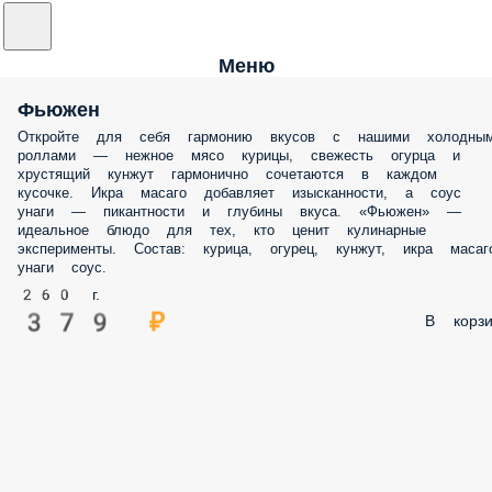
Меню
Фьюжен
Откройте для себя гармонию вкусов с нашими холодны
роллами — нежное мясо курицы, свежесть огурца и
хрустящий кунжут гармонично сочетаются в каждом
кусочке. Икра масаго добавляет изысканности, а соус
унаги — пикантности и глубины вкуса. «Фьюжен» —
идеальное блюдо для тех, кто ценит кулинарные
эксперименты. Состав: курица, огурец, кунжут, икра масаг
унаги соус.
260 г.
379 ₽
В корзи