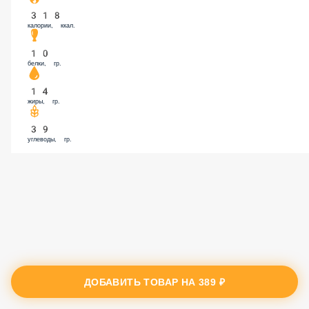
318
калории, ккал.
10
белки, гр.
14
жиры, гр.
39
углеводы, гр.
ДОБАВИТЬ ТОВАР НА
389 ₽