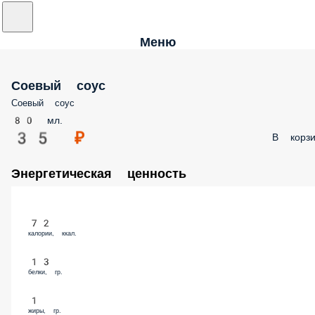
Меню
Соевый соус
Соевый соус
80 мл.
35 ₽
В корзи
Энергетическая ценность
72
калории, ккал.
13
белки, гр.
1
жиры, гр.